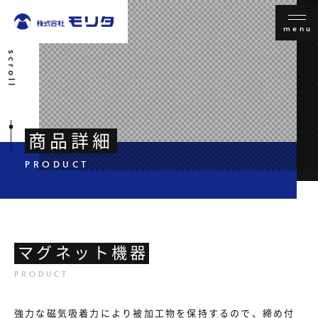
menu
scroll
商品詳細
マグネット機器
強力な磁気吸着力により被加工物を保持するので、締め付