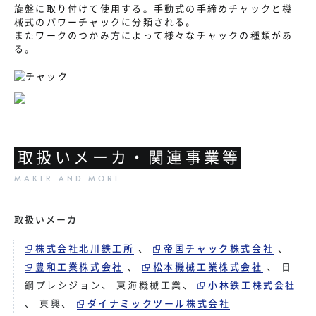
旋盤に取り付けて使用する。手動式の手締めチャックと機
械式のパワーチャックに分類される。
またワークのつかみ方によって様々なチャックの種類があ
る。
取扱いメーカ・関連事業等
取扱いメーカ
株式会社北川鉄工所
、
帝国チャック株式会社
、
豊和工業株式会社
、
松本機械工業株式会社
、
日
鋼プレシジョン
、
東海機械工業
、
小林鉄工株式会社
、
東興
、
ダイナミックツール株式会社