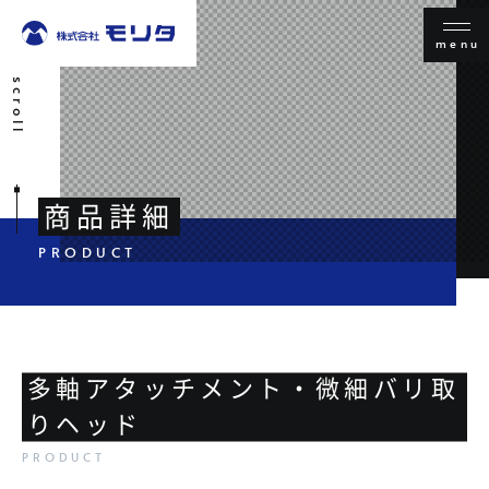
menu
scroll
商品詳細
多軸アタッチメント・微細バリ取
りヘッド