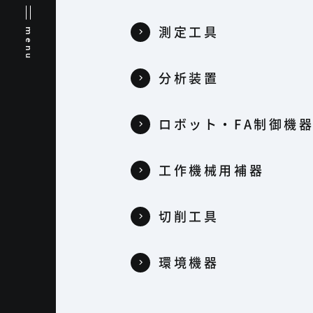
測定工具
menu
分析装置
ロボット・FA制御機
工作機械用補器
切削工具
環境機器