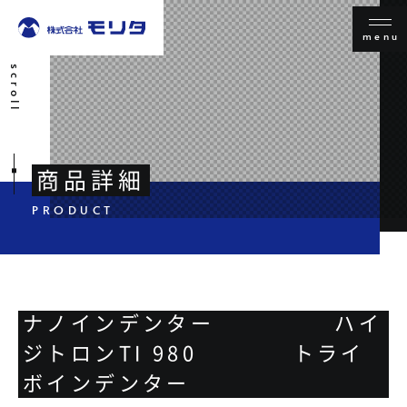
menu
scroll
商品詳細
ナノインデンター ハイ
ジトロンTI 980 トライ
ボインデンター