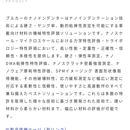
ブルカーのナノインデンターはナノインデンテーション技
術による硬さ・ヤング率、動的粘弾性測定を可能にする車
載向け材料の機械特性評価ソリューションです。ナノスケ
ール・マイクロスケールにおける力学特性評価・トライボ
ロジー特性評価において、高い性能・定量性・正確性・信
頼性・多様性を提供します。硬さ・弾性率測定、ナノ
DMA
粘弾性特性評価、ナノスクラッチ密着強度測定、ナ
ノウェア摩耗特性評価、
SPM
イメージング 表面形状像取
得機能、その他破壊靱性、応力緩和測定など幅広い測定に
対応する柔軟性と信頼性、使いやすさと高速動作のすべて
兼ね備えたベストソリューションです。これらは多数の特
許を取得した様々な技術に基づき開発された技術で、硬い
材料から柔らかい材料まで、幅広い材料の評価が可能で
す。
製品詳細ページ（別リンク）