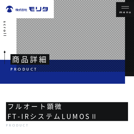
menu
scroll
商品詳細
フルオート顕微
FT-IRシステムLUMOSⅡ