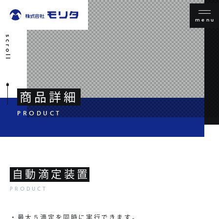
menu
scroll
商品詳細
自動滴定装置
・最大５滴定を同時に実行できます。