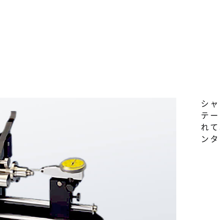
シャ
テー
れて
ンタ