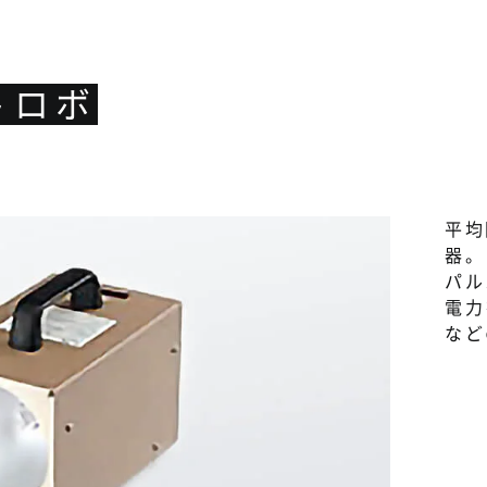
トロボ
平均
器。
パル
電力
など