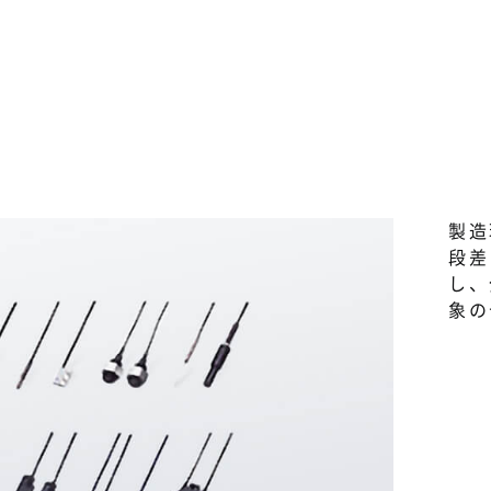
製造
段差
し、
象の