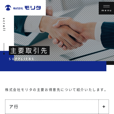
menu
scroll
主要取引先
株式会社モリタの主要お得意先について紹介いたします。
ア行