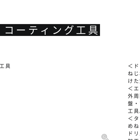
・コーティング工具
＜ド
ねじ
けた
＜エ
外周
盤・
工具
＜タ
めね
ドリ