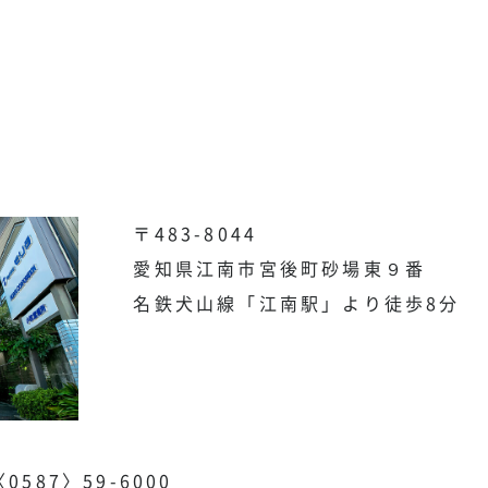
〒483-8044
愛知県江南市宮後町砂場東９番
名鉄犬山線「江南駅」より徒歩8分
〈0587〉59-6000