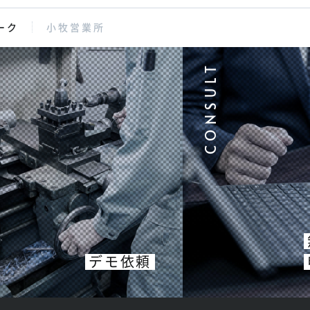
ーク
小牧営業所
デモ依頼